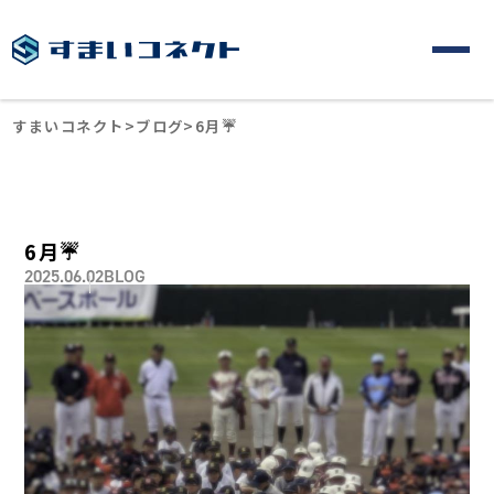
すまいコネクト
>
ブログ
>
6月☔
6月☔
2025.06.02
BLOG