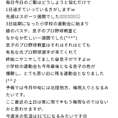
毎日今日のご飯はどうしようと悩むだけで
1日過ぎていっているきがしますｗ
先週はスポーツ週間でした🏃🏻‍♀️⛹🏻‍♀️⚾
3日延期になった小学校の運動会に始まり
娘のバスケ、息子のプロ野球教室と
なかなか忙しい一週間でした(*^^*)
息子のプロ野球教室はそれはそれはとても
有名な元プロ野球選手が来てくれて
終始ニヤニヤしてました😁息子がですよｗ
小学校の運動会も今年最後となる息子の色が
優勝し、とても思い出に残る運動会となりました
(^^♪
予報では今月中旬には北陸地方、梅雨入りとなるみ
たいです。
ここ最近の土日は常に雨で☔もう梅雨なのではない
かと思わせますが、
今週末の気温は31℃になるみたいです😣