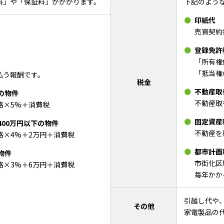
料」や「保証料」がかかります。
下記のよう
印紙代
売買契約
登録免許
「所有権
「抵当権
払う報酬です。
税金
不動産取
下の物件
不動産取
格×5%＋消費税
固定資産
400万円以下の物件
不動産を
格×4%＋2万円＋消費税
都市計画
物件
市街化区
格×3%＋6万円＋消費税
毎年かか
引越し代や
その他
家電製品の