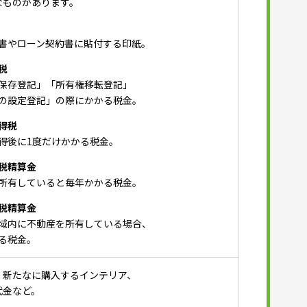
なものがあります。
書やローン契約書に貼付する印紙。
税
保存登記」「所有権移転登記」
の設定登記」の際にかかる税金。
得税
得後に1度だけかかる税金。
税精算金
所有していると毎年かかる税金。
税精算金
域内に不動産を所有している場合、
る税金。
、新たなに購入するインテリア、
代金など。