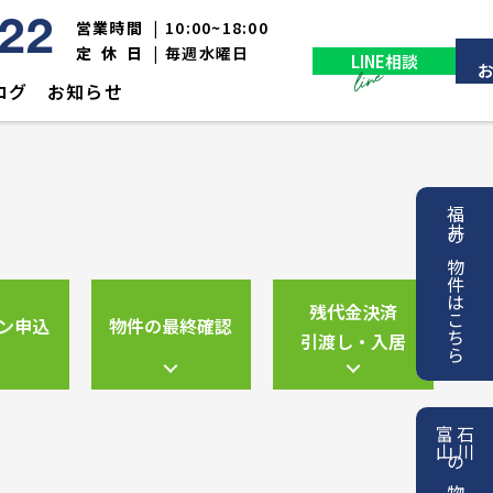
営業時間
|
10:00~18:00
522
定休日
|
毎週水曜日
LINE相談
ログ
お知らせ
福井の物件はこちら
残代金決済
ン申込
物件の最終確認
引渡し・入居
富山
石川