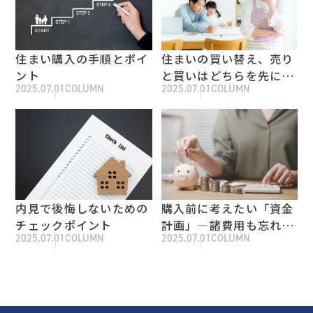
住まい購入の手順とポイ
住まいの買い替え、売り
ント
と買いはどちらを先にす
2025.07.01
COLUMN
2025.07.01
COLUMN
るべき？
内見で後悔しないための
購入前に考えたい「資金
チェックポイント
計画」―諸費用も忘れず
2025.07.01
COLUMN
2025.07.01
COLUMN
に準備を！